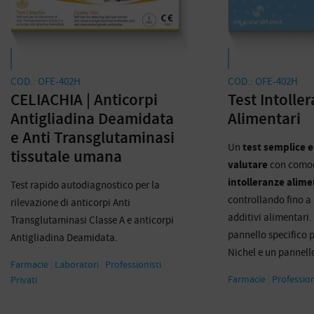
COD.: OFE-402H
COD.: OFE-402H
CELIACHIA | Anticorpi
Test Intolle
Antigliadina Deamidata
Alimentari
e Anti Transglutaminasi
Un
test semplice e
tissutale umana
valutare
con comod
intolleranze alime
Test rapido autodiagnostico per la
controllando fino a 
rilevazione di anticorpi Anti
additivi alimentari
Transglutaminasi Classe A e anticorpi
pannello specifico p
Antigliadina Deamidata.
Nichel e un pannell
Farmacie
|
Laboratori
|
Professionisti
|
Farmacie
|
Profession
Privati