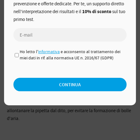
prevenzione e offerte dedicate. Per te, un supporto diretto
nell'interpretazione dei risultati e il
10% di sconto
sul tuo
primo test.
Ho letto l'
informativa
e acconsento al trattamento dei
Appoggiare la lancetta al polpastrello e premere con decisione.
miei dati in rif. alla normativa UE n. 2016/67 (GDPR)
Favorire la fuoriuscita del sangue esercitando pressione sul
polpastrello.
Raccogliere il sangue con la pipetta di plastica.
CONTINUA
Mantenendo la pressione sul bulbo, mettere la pipetta di plastica
a contatto con la goccia di sangue.
Rilasciare lentamente il bulbo. Evitare il più possibile di
allontanare la pipetta dal dito, per evitare la formazione di bolle
d'aria.