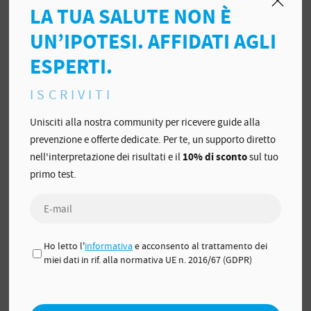
Per capillarità il sangue entrerà all'interno della provetta.
LA TUA SALUTE NON È
Continuare a massaggiare il dito per far fuoriuscire altro sangue.
UN’IPOTESI. AFFIDATI AGLI
Raccogliere il sangue fino al riempimento del capillare.
ESPERTI.
Battere il fondo della provetta su una superficie fino a quando il
sangue del capillare non è entrato completamente nella
ISCRIVITI
provetta.
Estarre il capillare e chiudere la provetta.
Unisciti alla nostra community per ricevere guide alla
Inserire la provetta campione all'interno della provetta di
prevenzione e offerte dedicate. Per te, un supporto diretto
trasporto.
nell'interpretazione dei risultati e il
10% di sconto
sul tuo
ATTENZIONE
alla corretta quantità del campione da depositare.
primo test.
Come spedire il campione
Ho letto l'
informativa
e acconsento al trattamento dei
miei dati in rif. alla normativa UE n. 2016/67 (GDPR)
Compilare il questionario e firmare il consenso privacy.
Inserire il tutto all'interno della confezione Vitamina D e