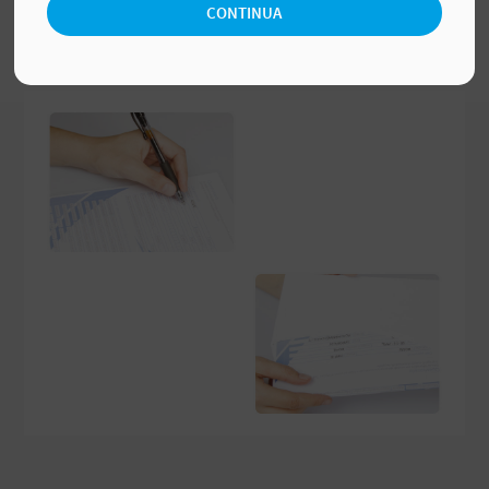
CONTINUA
recapitarla presso il centro dove è stato effettuato l'acquisto.
Se lo avete acquistato dal nostro sito di e-commerce, contattare
i nostri uffici.