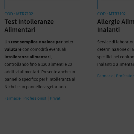
COD.: MTR7102
COD.: MTR7102
Test Intolleranze
Allergie Alim
Alimentari
Inalanti
Un
test semplice e veloce per
poter
Service di laborator
valutare
con comodità eventuali
determinazione di a
intolleranze alimentari
,
specifici nei confron
controllando fino a 120 alimenti e 20
inalanti o alimentar
additivi alimentari. Presente anche un
Farmacie
|
Profession
pannello specifico per l'intolleranza al
Nichel e un pannello vegetariano.
Farmacie
|
Professionisti
|
Privati