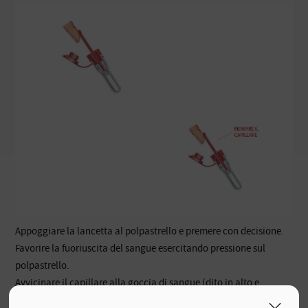
Appoggiare la lancetta al polpastrello e premere con decisione.
Favorire la fuoriuscita del sangue esercitando pressione sul
polpastrello.
Avvicinare il capillare alla goccia di sangue (dito in alto e
provetta in basso).