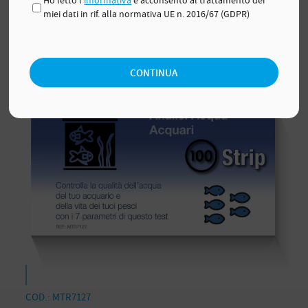
Ho letto l'
informativa
e acconsento al trattamento dei
miei dati in rif. alla normativa UE n. 2016/67 (GDPR)
Farmacie
|
Laboratori
|
Professionisti
|
Privati
CONTINUA
COD.: MTR7127