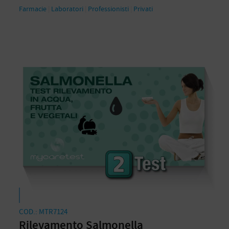
Farmacie
|
Laboratori
|
Professionisti
|
Privati
COD.: MTR7124
Rilevamento Salmonella