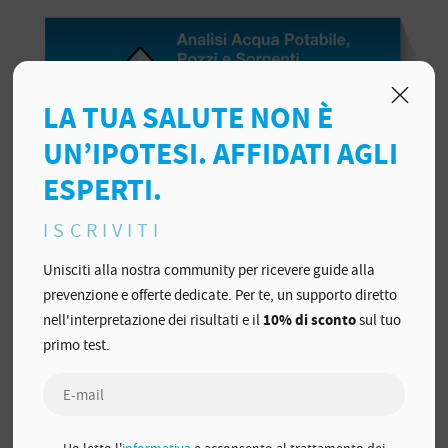
LA TUA SALUTE NON È
UN’IPOTESI. AFFIDATI AGLI
ESPERTI.
ISCRIVITI
Unisciti alla nostra community per ricevere guide alla
prevenzione e offerte dedicate. Per te, un supporto diretto
COD.: MTR7121
nell'interpretazione dei risultati e il
10% di sconto
sul tuo
Analisi di 16 parametri dell'Acqua
primo test.
potabile di Casa, Pozzi e Sorgenti
Test rapido da fare comodamente a casa per la rilevazione
dei
16 PARAMETRI
per la potabilità dell'acqua di casa, dei
pozzi e delle sorgenti.