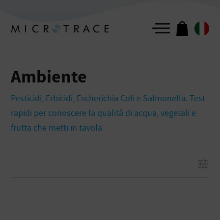
CAMPIONE
Acqua
Latte
Ambiente
GRUPPO
Ambiente
Pesticidi, Erbicidi, Escherichia Coli e Salmonella. Test
Benessere Intestinale
rapidi per conoscere la qualità di acqua, vegetali e
Intolleranze
frutta che metti in tavola
Mostra Tutti
tune